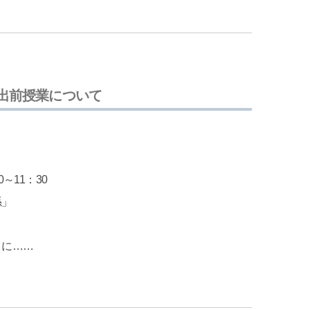
出前授業について
～11：30
係」
りに……