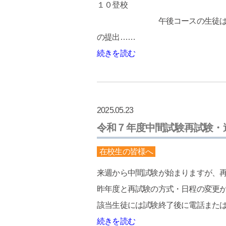
１０登校
午後コースの生徒は１３：０
の提出……
続きを読む
2025.05.23
令和７年度中間試験再試験・
在校生の皆様へ
来週から中間試験が始まりますが、
昨年度と再試験の方式・日程の変更
該当生徒には試験終了後に電話またはL
続きを読む