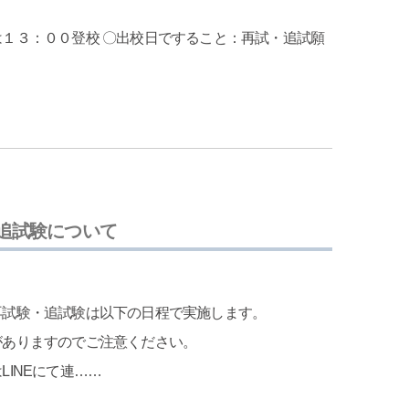
０登校 〇出校日ですること：再試・追試願
追試験について
再試験・追試験は以下の日程で実施します。
がありますのでご注意ください。
INEにて連……